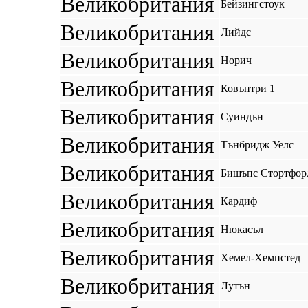
Великобритания
Бейзингстоук
Великобритания
Лийдс
Великобритания
Норич
Великобритания
Ковънтри 1
Великобритания
Суиндън
Великобритания
Тънбридж Уелс
Великобритания
Бишъпс Стортфор
Великобритания
Кардиф
Великобритания
Нюкасъл
Великобритания
Хемел-Хемпстед
Великобритания
Лутън