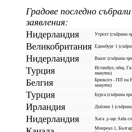
Градове последно събрал
заявления:
Нидерландия
Утрехт (
събрани п
Великобритания
Единбург 1 (
събра
Нидерландия
Ваалс (
събрани пр
Турция
Истанбул, общ. Га
минути
)
Белгия
Брюксел - ПП на Р
минути
)
Турция
Бурса (
събрани пр
Ирландия
Дъблин 1 (
събран
Нидерландия
Хага ,у-ще Aida col
Канада
Монреал 1, Бълга