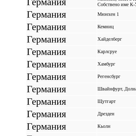
Германия
Собствено име К-
Германия
Мюнхен 1
Германия
Кемниц
Германия
Хайделберг
Германия
Карлсруе
Германия
Хамбург
Германия
Регенсбург
Германия
Швайнфурт, Долн
Германия
Щутгарт
Германия
Дрезден
Германия
Кьолн