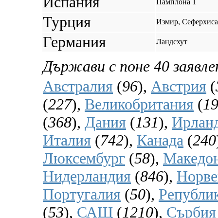
Испания
Памплона 1
Турция
Измир, Сеферхис
Германия
Ландсхут
Държави с поне 40 заявле
Австралия
(
96
),
Австрия
(
(
227
),
Великобритания
(
1
(
368
),
Дания
(
131
),
Ирлан
Италия
(
742
),
Канада
(
240
Люксембург
(
58
),
Македо
Нидерландия
(
846
),
Норве
Португалия
(
50
),
Републи
(
53
),
САЩ
(
1210
),
Сърбия