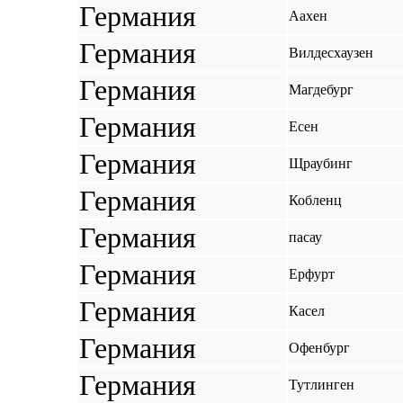
Германия
Аахен
Германия
Вилдесхаузен
Германия
Магдебург
Германия
Есен
Германия
Щраубинг
Германия
Кобленц
Германия
пасау
Германия
Ерфурт
Германия
Касел
Германия
Офенбург
Германия
Тутлинген