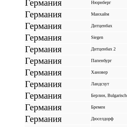
Германия
Нюрнберг
Германия
Манхайм
Германия
Дитценбах
Германия
Siegen
Германия
Дитценбах 2
Германия
Папенбург
Германия
Хановер
Германия
Ландсхут
Германия
Берлин, Bulgarische
Германия
Бремен
Германия
Дюселдорф