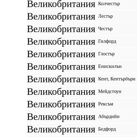
Великобритания
Колчестър
Великобритания
Лестър
Великобритания
Честър
Великобритания
Гилфорд
Великобритания
Глостър
Великобритания
Енискилън
Великобритания
Кент, Кентърбъри
Великобритания
Мейдстоун
Великобритания
Рексъм
Великобритания
Абърдийн
Великобритания
Бедфорд