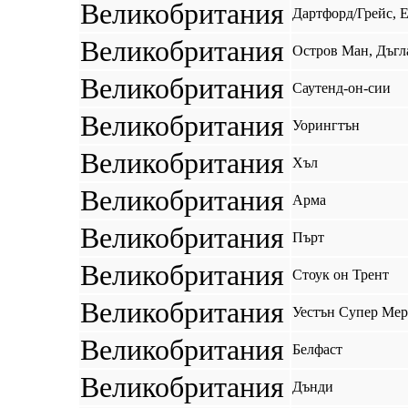
Великобритания
Дартфорд/Грейс, 
Великобритания
Остров Ман, Дъгл
Великобритания
Саутенд-он-сии
Великобритания
Уорингтън
Великобритания
Хъл
Великобритания
Арма
Великобритания
Пърт
Великобритания
Стоук он Трент
Великобритания
Уестън Супер Мер
Великобритания
Белфаст
Великобритания
Дънди