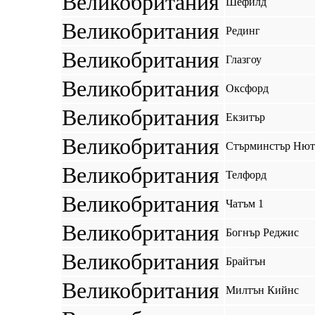
Великобритания
Шефилд
Великобритания
Рединг
Великобритания
Глазгоу
Великобритания
Оксфорд
Великобритания
Екзитър
Великобритания
Стърминстър Ню
Великобритания
Телфорд
Великобритания
Чатъм 1
Великобритания
Богнър Реджис
Великобритания
Брайтън
Великобритания
Милтън Кийнс