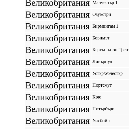
Великобритания
Манчестър 1
Великобритания
Озуъстри
Великобритания
Бирмингам 1
Великобритания
Борнмът
Великобритания
Бъртън ъпон Трен
Великобритания
Ливърпул
Великобритания
Устър/Уочестър
Великобритания
Портсмут
Великобритания
Крю
Великобритания
Питърбъро
Великобритания
Уисбийч