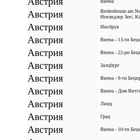
Австрия
Виена
Австрия
Breitenbrunn am N
Ноезидлер Зее/, K
Австрия
Инсбрук
Австрия
Виена - 13-ти Бец
Австрия
Виена - 22-ри Бец
Австрия
Залцбург
Австрия
Виена - 9-ти Беци
Австрия
Виена - Дом Вит
Австрия
Линц
Австрия
Грац
Австрия
Виена - 10-ти Бец