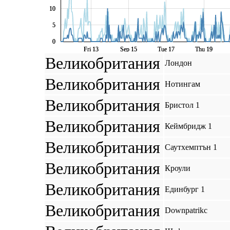
10
10
5
5
0
0
Fri 13
Fri 13
Sep 15
Sep 15
Tue 17
Tue 17
Thu 19
Thu 19
Великобритания
Лондон
Великобритания
Нотингам
Великобритания
Бристол 1
Великобритания
Кеймбридж 1
Великобритания
Саутхемптън 1
Великобритания
Кроули
Великобритания
Единбург 1
Великобритания
Downpatrikc