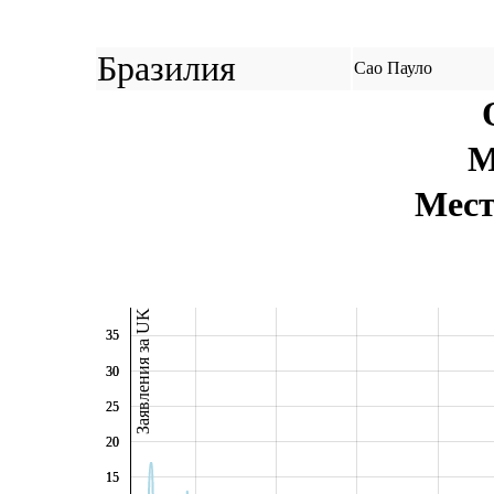
Бразилия
Сао Пауло
М
Мест
Заявления за UK
35
35
30
30
25
25
20
20
15
15