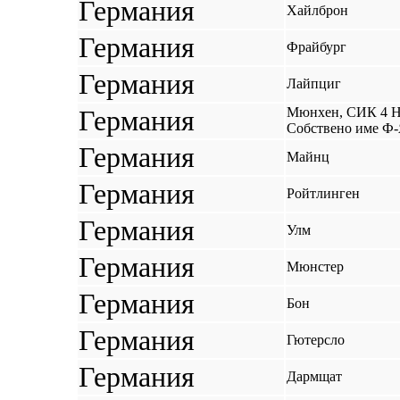
Германия
Хайлброн
Германия
Фрайбург
Германия
Лайпциг
Германия
Мюнхен, СИК 4 Hot
Собствено име Ф
Германия
Майнц
Германия
Ройтлинген
Германия
Улм
Германия
Мюнстер
Германия
Бон
Германия
Гютерсло
Германия
Дармщат