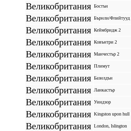
Великобритания
Бостън
Великобритания
Бърнли/Флийтууд
Великобритания
Кеймбридж 2
Великобритания
Ковънтри 2
Великобритания
Манчестър 2
Великобритания
Плимут
Великобритания
Базилдън
Великобритания
Ланкастър
Великобритания
Уиндзор
Великобритания
Kingston upon hull
Великобритания
London, Islington