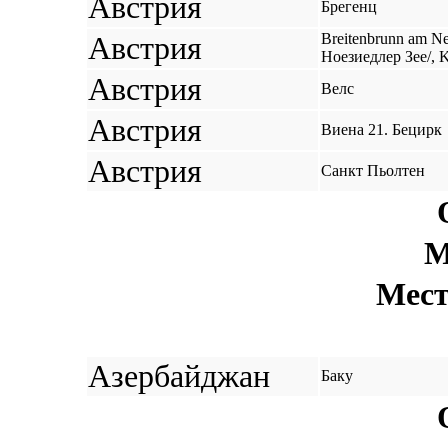
Австрия
Брегенц
Австрия
Breitenbrunn am N
Ноезиедлер Зее/, K
Австрия
Велс
Австрия
Виена 21. Бецирк
Австрия
Санкт Пьолтен
М
Мест
Азербайджан
Баку