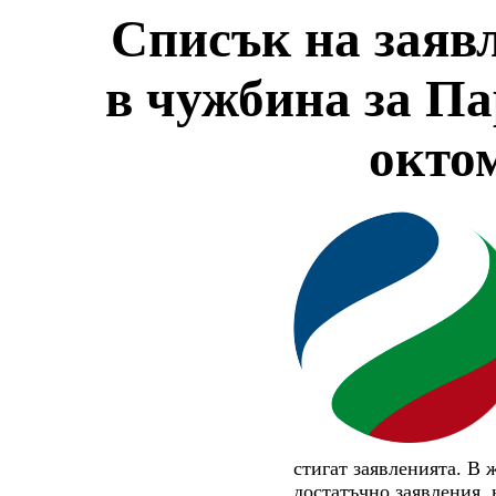
Списък на заявл
в чужбина за П
окто
стигат заявленията. В 
достатъчно заявления, 