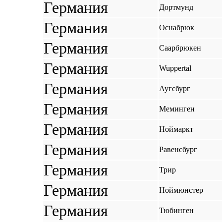
Германия
Дортмунд
Германия
Оснабрюк
Германия
Саарбрюкен
Германия
Wuppertal
Германия
Аугсбург
Германия
Меминген
Германия
Ноймаркт
Германия
Равенсбург
Германия
Трир
Германия
Ноймюнстер
Германия
Тюбинген