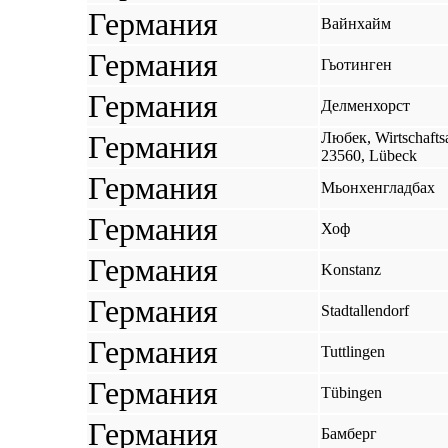
Германия
Вайнхайм
Германия
Гьотинген
Германия
Делменхорст
Германия
Любек, Wirtschaftsa
23560, Lübeck
Германия
Мьонхенгладбах
Германия
Хоф
Германия
Konstanz
Германия
Stadtallendorf
Германия
Tuttlingen
Германия
Tübingen
Германия
Бамберг