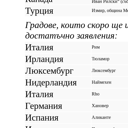
Иван Рилски“ (
съ
Турция
Измир, община Ме
Градове, които скоро ще
достатъчно заявления:
Италия
Рим
Ирландия
Тюламор
Люксембург
Люксембург
Нидерландия
Наймехен
Италия
Rho
Германия
Хановер
Испания
Аликанте