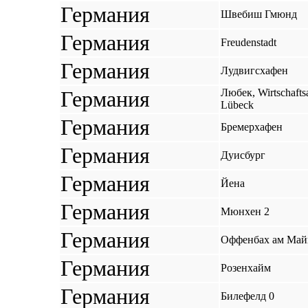
Германия
Швебиш Гмюнд
Германия
Freudenstadt
Германия
Лудвигсхафен
Германия
Любек, Wirtschaftsa
Lübeck
Германия
Бремерхафен
Германия
Дуисбург
Германия
Йена
Германия
Мюнхен 2
Германия
Оффенбах ам Май
Германия
Розенхайм
Германия
Билефелд 0