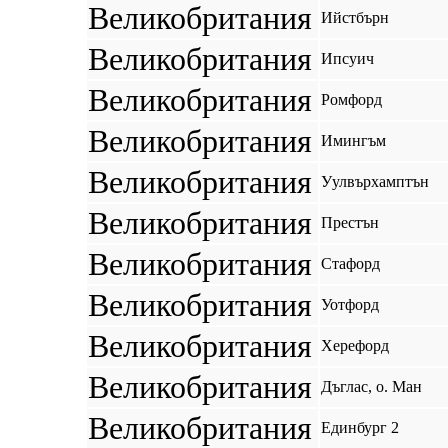
Великобритания
Ийстбърн
Великобритания
Ипсуич
Великобритания
Ромфорд
Великобритания
Имингъм
Великобритания
Уулвърхамптън
Великобритания
Престън
Великобритания
Стафорд
Великобритания
Уотфорд
Великобритания
Херефорд
Великобритания
Дъглас, о. Ман
Великобритания
Единбург 2