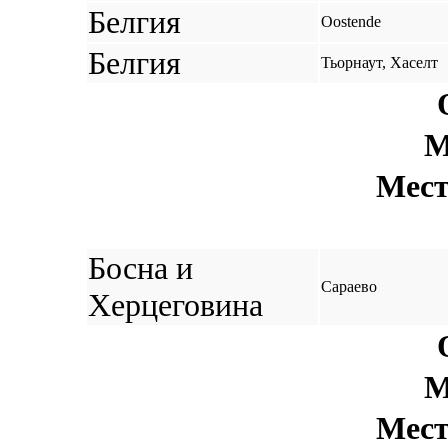
Белгия
Oostende
Белгия
Тьорнаут, Хаселт
М
Мест
Босна и
Сараево
Херцеговина
М
Мест