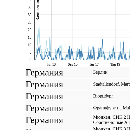
Заявления за DE
35
35
30
30
25
25
20
20
15
15
10
10
5
5
0
0
Fri 13
Fri 13
Sep 15
Sep 15
Tue 17
Tue 17
Thu 19
Thu 19
Германия
Берлин
Германия
Stadtallendorf, Mar
Германия
Вюрцбург
Германия
Франкфурт на Ма
Германия
Мюнхен, СИК 2 Hot
Собствено име А-
Мюнхен, СИК 3 Hot